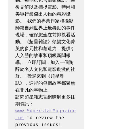
動。每期都包含獨家採訪、幕
後見解以及捕捉電影、時尚和
美容行業傑出人物的精彩攝
影。 我們的專業作家和攝影
師親自到世界上最轟動的事件
現場，確保您坐在前排觀看活
動。《超星雜誌》頌揚文化菁
英的多元性和創造力，提供引
人入勝的故事和頂級新聞報
導。 立即訂閱，加入一個陶
醉於名人文化和電影刺激的社
群。 歡迎來到《超星雜
誌》，這裡的每個故事都聚焦
在非凡的事物上。

訪問超星雜志官網瞭解更多往
www.SuperstarMagazine
.us
 to review the 
previous issues! 
