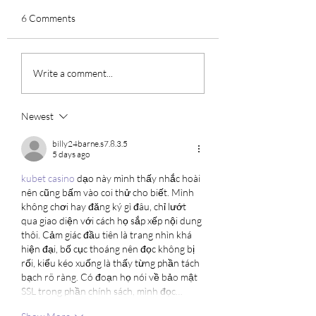
6 Comments
New Book Release: Royal
Royal Han Palace
Write a comment...
Family Liu’s History- The
Museum & Gallery
Decryption of Han
program Announc
Culture
Newest
billy24barne.s7.8.3.5
5 days ago
kubet casino
 dạo này mình thấy nhắc hoài 
nên cũng bấm vào coi thử cho biết. Mình 
không chơi hay đăng ký gì đâu, chỉ lướt 
qua giao diện với cách họ sắp xếp nội dung 
thôi. Cảm giác đầu tiên là trang nhìn khá 
hiện đại, bố cục thoáng nên đọc không bị 
rối, kiểu kéo xuống là thấy từng phần tách 
bạch rõ ràng. Có đoạn họ nói về bảo mật 
SSL trong phần chính sách, mình đọc…