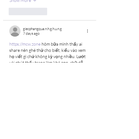
Show More
Like
Reply
giecphangqua.n.h.g.h.u.n.g
7 days ago
https://mcw.zone
 hôm bữa mình thấy ai 
share nên ghé thử cho biết, kiểu vào xem 
họ viết gì chứ không kỳ vọng nhiều. Lướt 
vài phút thấy trang làm khá gọn, chữ dễ 
đọc, cuộn xuống là từng khối nội dung tách 
bạch nên không bị rối mắt. Có đoạn họ 
nhắc chuyện dùng app thì load nhanh hơn 
trình duyệt khoảng 20–30% và còn tự nối 
lại khi mạng chập chờn, đọc qua thấy cũng 
đúng kiểu nhu cầu…
Show More
Like
Reply